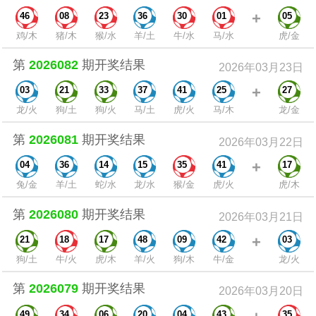
+
46
08
23
36
30
01
05
鸡/木
猪/木
猴/水
羊/土
牛/水
马/水
虎/金
第
2026082
期开奖结果
2026年03月23日
+
03
21
33
37
41
25
27
龙/火
狗/土
狗/火
马/土
虎/火
马/木
龙/金
第
2026081
期开奖结果
2026年03月22日
+
04
36
14
15
35
41
17
兔/金
羊/土
蛇/水
龙/水
猴/金
虎/火
虎/木
第
2026080
期开奖结果
2026年03月21日
+
21
18
17
48
09
42
03
狗/土
牛/火
虎/木
羊/火
狗/木
牛/金
龙/火
第
2026079
期开奖结果
2026年03月20日
49
34
06
20
04
43
35