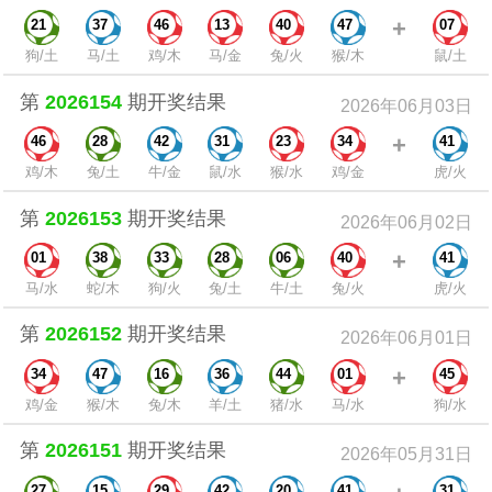
+
21
37
46
13
40
47
07
狗/土
马/土
鸡/木
马/金
兔/火
猴/木
鼠/土
第
2026154
期开奖结果
2026年06月03日
+
46
28
42
31
23
34
41
鸡/木
兔/土
牛/金
鼠/水
猴/水
鸡/金
虎/火
第
2026153
期开奖结果
2026年06月02日
+
01
38
33
28
06
40
41
马/水
蛇/木
狗/火
兔/土
牛/土
兔/火
虎/火
第
2026152
期开奖结果
2026年06月01日
+
34
47
16
36
44
01
45
鸡/金
猴/木
兔/木
羊/土
猪/水
马/水
狗/水
第
2026151
期开奖结果
2026年05月31日
27
15
29
42
20
41
31