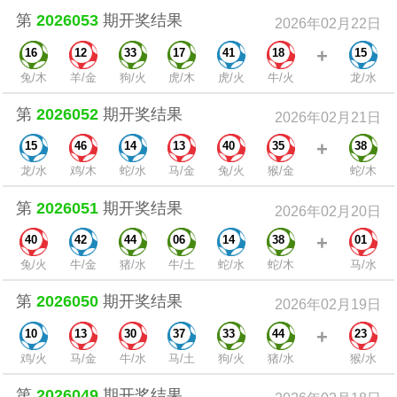
第
2026053
期开奖结果
2026年02月22日
+
16
12
33
17
41
18
15
兔/木
羊/金
狗/火
虎/木
虎/火
牛/火
龙/水
第
2026052
期开奖结果
2026年02月21日
+
15
46
14
13
40
35
38
龙/水
鸡/木
蛇/水
马/金
兔/火
猴/金
蛇/木
第
2026051
期开奖结果
2026年02月20日
+
40
42
44
06
14
38
01
兔/火
牛/金
猪/水
牛/土
蛇/水
蛇/木
马/水
第
2026050
期开奖结果
2026年02月19日
+
10
13
30
37
33
44
23
鸡/火
马/金
牛/水
马/土
狗/火
猪/水
猴/水
第
2026049
期开奖结果