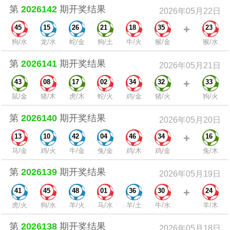
第
2026142
期开奖结果
2026年05月22日
+
45
15
26
21
18
35
23
狗/水
龙/水
蛇/金
狗/土
牛/火
猴/金
猴/水
第
2026141
期开奖结果
2026年05月21日
+
43
08
17
02
34
32
33
鼠/金
猪/木
虎/木
蛇/火
鸡/金
猪/火
狗/火
第
2026140
期开奖结果
2026年05月20日
+
13
10
42
04
46
34
16
马/金
鸡/火
牛/金
兔/金
鸡/木
鸡/金
兔/木
第
2026139
期开奖结果
2026年05月19日
+
41
45
48
01
36
30
24
虎/火
狗/水
羊/火
马/水
羊/土
牛/水
羊/木
第
2026138
期开奖结果
2026年05月18日