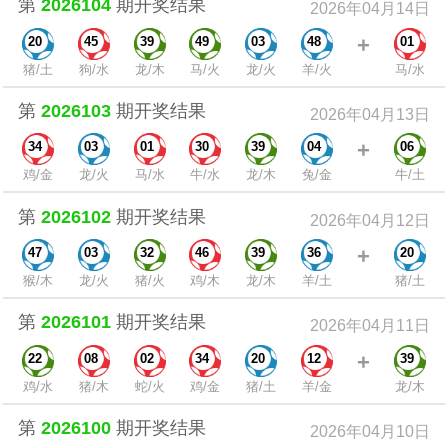
第
2026104
期开奖结果
2026年04月14日
+
20
45
39
49
03
48
01
猪/土
狗/水
龙/木
马/火
龙/火
羊/火
马/水
第
2026103
期开奖结果
2026年04月13日
+
34
03
01
30
39
04
06
鸡/金
龙/火
马/水
牛/水
龙/木
兔/金
牛/土
第
2026102
期开奖结果
2026年04月12日
+
47
03
32
46
39
36
20
猴/木
龙/火
猪/火
鸡/木
龙/木
羊/土
猪/土
第
2026101
期开奖结果
2026年04月11日
+
22
08
02
34
20
12
39
鸡/水
猪/木
蛇/火
鸡/金
猪/土
羊/金
龙/木
第
2026100
期开奖结果
2026年04月10日