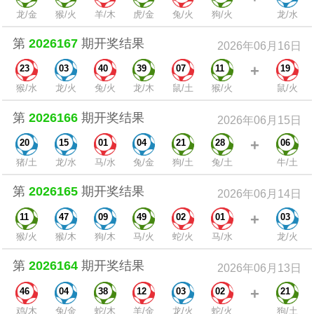
龙/金
猴/火
羊/木
虎/金
兔/火
狗/火
龙/水
第
2026167
期开奖结果
2026年06月16日
+
23
03
40
39
07
11
19
猴/水
龙/火
兔/火
龙/木
鼠/土
猴/火
鼠/火
第
2026166
期开奖结果
2026年06月15日
+
20
15
01
04
21
28
06
猪/土
龙/水
马/水
兔/金
狗/土
兔/土
牛/土
第
2026165
期开奖结果
2026年06月14日
+
11
47
09
49
02
01
03
猴/火
猴/木
狗/木
马/火
蛇/火
马/水
龙/火
第
2026164
期开奖结果
2026年06月13日
+
46
04
38
12
03
02
21
鸡/木
兔/金
蛇/木
羊/金
龙/火
蛇/火
狗/土