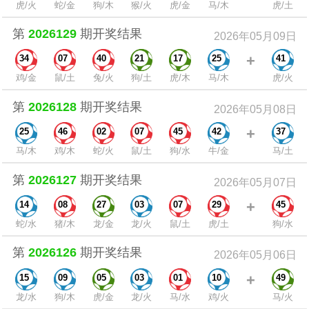
虎/火
蛇/金
狗/木
猴/火
虎/金
马/木
虎/土
第
2026129
期开奖结果
2026年05月09日
+
34
07
40
21
17
25
41
鸡/金
鼠/土
兔/火
狗/土
虎/木
马/木
虎/火
第
2026128
期开奖结果
2026年05月08日
+
25
46
02
07
45
42
37
马/木
鸡/木
蛇/火
鼠/土
狗/水
牛/金
马/土
第
2026127
期开奖结果
2026年05月07日
+
14
08
27
03
07
29
45
蛇/水
猪/木
龙/金
龙/火
鼠/土
虎/土
狗/水
第
2026126
期开奖结果
2026年05月06日
+
15
09
05
03
01
10
49
龙/水
狗/木
虎/金
龙/火
马/水
鸡/火
马/火