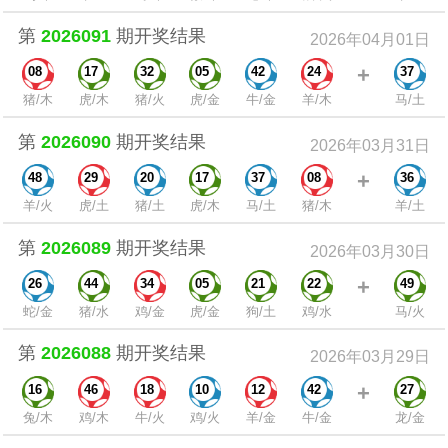
第
2026091
期开奖结果
2026年04月01日
+
08
17
32
05
42
24
37
猪/木
虎/木
猪/火
虎/金
牛/金
羊/木
马/土
第
2026090
期开奖结果
2026年03月31日
+
48
29
20
17
37
08
36
羊/火
虎/土
猪/土
虎/木
马/土
猪/木
羊/土
第
2026089
期开奖结果
2026年03月30日
+
26
44
34
05
21
22
49
蛇/金
猪/水
鸡/金
虎/金
狗/土
鸡/水
马/火
第
2026088
期开奖结果
2026年03月29日
+
16
46
18
10
12
42
27
兔/木
鸡/木
牛/火
鸡/火
羊/金
牛/金
龙/金