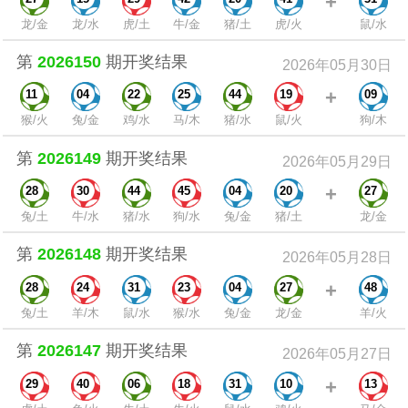
+
龙/金
龙/水
虎/土
牛/金
猪/土
虎/火
鼠/水
第
2026150
期开奖结果
2026年05月30日
+
11
04
22
25
44
19
09
猴/火
兔/金
鸡/水
马/木
猪/水
鼠/火
狗/木
第
2026149
期开奖结果
2026年05月29日
+
28
30
44
45
04
20
27
兔/土
牛/水
猪/水
狗/水
兔/金
猪/土
龙/金
第
2026148
期开奖结果
2026年05月28日
+
28
24
31
23
04
27
48
兔/土
羊/木
鼠/水
猴/水
兔/金
龙/金
羊/火
第
2026147
期开奖结果
2026年05月27日
+
29
40
06
18
31
10
13