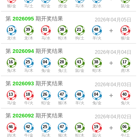
猴/金
马/土
蛇/金
虎/金
马/木
龙/水
鼠/金
第
2026095
期开奖结果
2026年04月05日
+
15
39
01
38
21
48
35
龙/水
龙/木
马/水
蛇/木
狗/土
羊/火
猴/金
第
2026094
期开奖结果
2026年04月04日
+
16
25
04
28
43
38
17
兔/木
马/木
兔/金
兔/土
鼠/金
蛇/木
虎/木
第
2026093
期开奖结果
2026年04月03日
+
13
18
26
47
48
04
40
马/金
牛/火
蛇/金
猴/木
羊/火
兔/金
兔/火
第
2026092
期开奖结果
2026年04月02日
+
46
42
25
47
38
19
06
鸡/木
牛/金
马/木
猴/木
蛇/木
鼠/火
牛/土