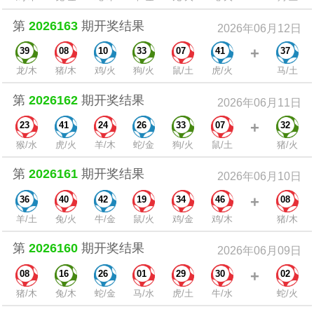
第
2026163
期开奖结果
2026年06月12日
+
39
08
10
33
07
41
37
龙/木
猪/木
鸡/火
狗/火
鼠/土
虎/火
马/土
第
2026162
期开奖结果
2026年06月11日
+
23
41
24
26
33
07
32
猴/水
虎/火
羊/木
蛇/金
狗/火
鼠/土
猪/火
第
2026161
期开奖结果
2026年06月10日
+
36
40
42
19
34
46
08
羊/土
兔/火
牛/金
鼠/火
鸡/金
鸡/木
猪/木
第
2026160
期开奖结果
2026年06月09日
+
08
16
26
01
29
30
02
猪/木
兔/木
蛇/金
马/水
虎/土
牛/水
蛇/火