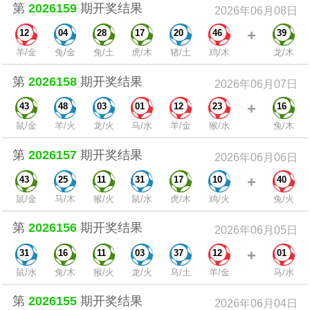
第
2026159
期开奖结果
2026年06月08日
+
12
04
28
17
20
46
39
羊/金
兔/金
兔/土
虎/木
猪/土
鸡/木
龙/木
第
2026158
期开奖结果
2026年06月07日
+
43
48
03
01
12
23
16
鼠/金
羊/火
龙/火
马/水
羊/金
猴/水
兔/木
第
2026157
期开奖结果
2026年06月06日
+
43
25
11
31
17
10
40
鼠/金
马/木
猴/火
鼠/水
虎/木
鸡/火
兔/火
第
2026156
期开奖结果
2026年06月05日
+
31
16
11
03
37
12
01
鼠/水
兔/木
猴/火
龙/火
马/土
羊/金
马/水
第
2026155
期开奖结果
2026年06月04日