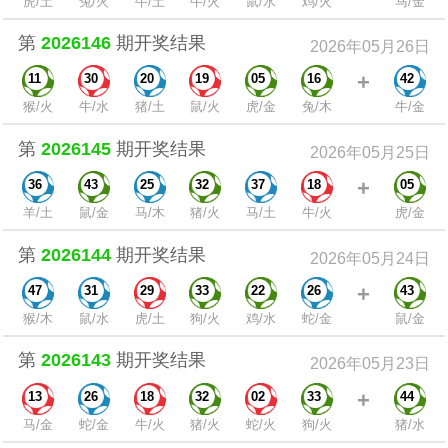
虎/土
兔/火
牛/土
牛/火
鼠/水
鸡/火
马/金
第
2026146
期开奖结果
2026年05月26日
+
11
30
20
19
05
16
42
猴/火
牛/水
猪/土
鼠/火
虎/金
兔/木
牛/金
第
2026145
期开奖结果
2026年05月25日
+
36
43
25
32
37
18
05
羊/土
鼠/金
马/木
猪/火
马/土
牛/火
虎/金
第
2026144
期开奖结果
2026年05月24日
+
47
31
29
33
22
26
43
猴/木
鼠/水
虎/土
狗/火
鸡/水
蛇/金
鼠/金
第
2026143
期开奖结果
2026年05月23日
+
13
26
18
32
02
33
44
马/金
蛇/金
牛/火
猪/火
蛇/火
狗/火
猪/水