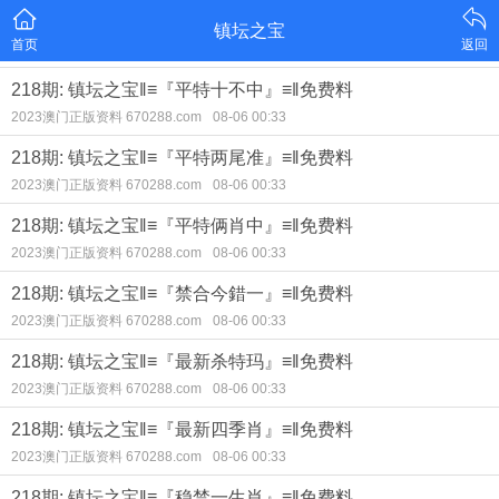
镇坛之宝
首页
返回
218期: 镇坛之宝‖≡『平特十不中』≡‖免费料
2023澳门正版资料 670288.com
08-06 00:33
218期: 镇坛之宝‖≡『平特两尾准』≡‖免费料
2023澳门正版资料 670288.com
08-06 00:33
218期: 镇坛之宝‖≡『平特俩肖中』≡‖免费料
2023澳门正版资料 670288.com
08-06 00:33
218期: 镇坛之宝‖≡『禁合今錯一』≡‖免费料
2023澳门正版资料 670288.com
08-06 00:33
218期: 镇坛之宝‖≡『最新杀特玛』≡‖免费料
2023澳门正版资料 670288.com
08-06 00:33
218期: 镇坛之宝‖≡『最新四季肖』≡‖免费料
2023澳门正版资料 670288.com
08-06 00:33
218期: 镇坛之宝‖≡『稳禁一生肖』≡‖免费料