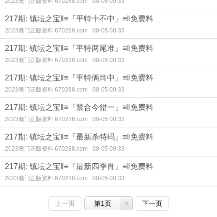
2023澳门正版资料 670288.com
08-06 00:33
217期: 镇坛之宝‖≡『平特十不中』≡‖免费料
2023澳门正版资料 670288.com
08-05 00:33
217期: 镇坛之宝‖≡『平特两尾准』≡‖免费料
2023澳门正版资料 670288.com
08-05 00:33
217期: 镇坛之宝‖≡『平特俩肖中』≡‖免费料
2023澳门正版资料 670288.com
08-05 00:33
217期: 镇坛之宝‖≡『禁合今錯一』≡‖免费料
2023澳门正版资料 670288.com
08-05 00:33
217期: 镇坛之宝‖≡『最新杀特玛』≡‖免费料
2023澳门正版资料 670288.com
08-05 00:33
217期: 镇坛之宝‖≡『最新四季肖』≡‖免费料
2023澳门正版资料 670288.com
08-05 00:33
上一页
第1页
下一页