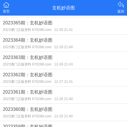
玄机妙语图
首页
返回
2023365期：玄机妙语图
2023澳门正版资料 670288.com
12-30 21:41
2023364期：玄机妙语图
2023澳门正版资料 670288.com
12-29 21:40
2023363期：玄机妙语图
2023澳门正版资料 670288.com
12-28 21:43
2023362期：玄机妙语图
2023澳门正版资料 670288.com
12-27 21:41
2023361期：玄机妙语图
2023澳门正版资料 670288.com
12-26 21:40
2023360期：玄机妙语图
2023澳门正版资料 670288.com
12-25 21:40
2023359期：玄机妙语图