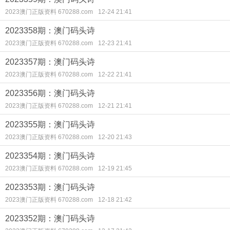
2023澳门正版资料 670288.com
12-24 21:41
2023358期：澳门码头诗
2023澳门正版资料 670288.com
12-23 21:41
2023357期：澳门码头诗
2023澳门正版资料 670288.com
12-22 21:41
2023356期：澳门码头诗
2023澳门正版资料 670288.com
12-21 21:41
2023355期：澳门码头诗
2023澳门正版资料 670288.com
12-20 21:43
2023354期：澳门码头诗
2023澳门正版资料 670288.com
12-19 21:45
2023353期：澳门码头诗
2023澳门正版资料 670288.com
12-18 21:42
2023352期：澳门码头诗