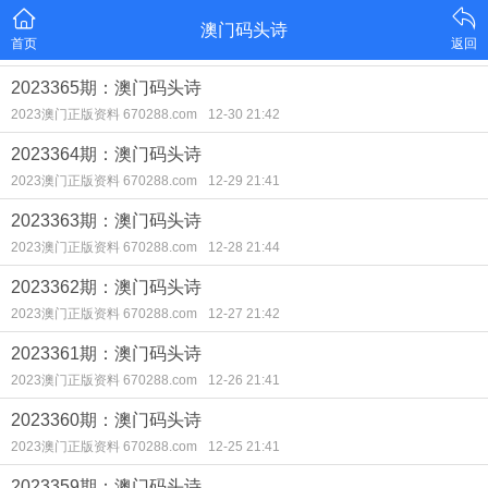
澳门码头诗
首页
返回
2023365期：澳门码头诗
2023澳门正版资料 670288.com
12-30 21:42
2023364期：澳门码头诗
2023澳门正版资料 670288.com
12-29 21:41
2023363期：澳门码头诗
2023澳门正版资料 670288.com
12-28 21:44
2023362期：澳门码头诗
2023澳门正版资料 670288.com
12-27 21:42
2023361期：澳门码头诗
2023澳门正版资料 670288.com
12-26 21:41
2023360期：澳门码头诗
2023澳门正版资料 670288.com
12-25 21:41
2023359期：澳门码头诗