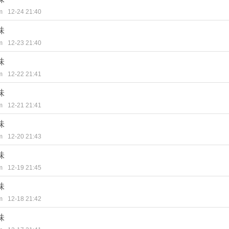
m
12-24 21:40
味
m
12-23 21:40
味
m
12-22 21:41
味
m
12-21 21:41
味
m
12-20 21:43
味
m
12-19 21:45
味
m
12-18 21:42
味