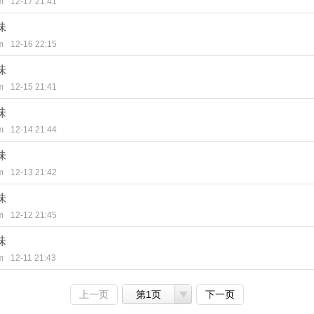
m
12-17 21:41
味
m
12-16 22:15
味
m
12-15 21:41
味
m
12-14 21:44
味
m
12-13 21:42
味
m
12-12 21:45
味
m
12-11 21:43
上一页
第1页
下一页