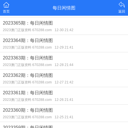
每日闲情图
首页
返回
2023365期：每日闲情图
2023澳门正版资料 670288.com
12-30 21:42
2023364期：每日闲情图
2023澳门正版资料 670288.com
12-29 21:41
2023363期：每日闲情图
2023澳门正版资料 670288.com
12-28 21:44
2023362期：每日闲情图
2023澳门正版资料 670288.com
12-27 21:42
2023361期：每日闲情图
2023澳门正版资料 670288.com
12-26 21:41
2023360期：每日闲情图
2023澳门正版资料 670288.com
12-25 21:41
2023359期：每日闲情图