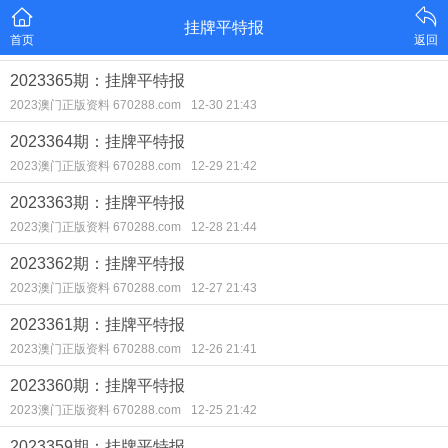
挂牌平特报
首页
返回
2023365期：挂牌平特报
2023澳门正版资料 670288.com
12-30 21:43
2023364期：挂牌平特报
2023澳门正版资料 670288.com
12-29 21:42
2023363期：挂牌平特报
2023澳门正版资料 670288.com
12-28 21:44
2023362期：挂牌平特报
2023澳门正版资料 670288.com
12-27 21:43
2023361期：挂牌平特报
2023澳门正版资料 670288.com
12-26 21:41
2023360期：挂牌平特报
2023澳门正版资料 670288.com
12-25 21:42
2023359期：挂牌平特报