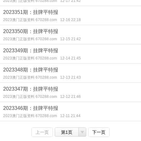
2023澳门正版资料 670288.com
12-17 21:42
2023351期：挂牌平特报
2023澳门正版资料 670288.com
12-16 22:18
2023350期：挂牌平特报
2023澳门正版资料 670288.com
12-15 21:42
2023349期：挂牌平特报
2023澳门正版资料 670288.com
12-14 21:45
2023348期：挂牌平特报
2023澳门正版资料 670288.com
12-13 21:43
2023347期：挂牌平特报
2023澳门正版资料 670288.com
12-12 21:46
2023346期：挂牌平特报
2023澳门正版资料 670288.com
12-11 21:44
上一页
第1页
下一页