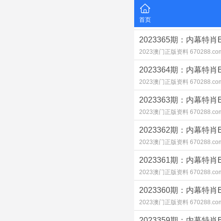
首页
2023365期：内幕特肖
2023澳门正版资料 670288.co
2023364期：内幕特肖
2023澳门正版资料 670288.co
2023363期：内幕特肖
2023澳门正版资料 670288.co
2023362期：内幕特肖
2023澳门正版资料 670288.co
2023361期：内幕特肖
2023澳门正版资料 670288.co
2023360期：内幕特肖
2023澳门正版资料 670288.co
2023359期：内幕特肖