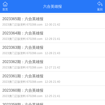
六合英雄报
首页
返回
2023365期：六合英雄报
2023澳门正版资料 670288.com
12-30 21:42
2023364期：六合英雄报
2023澳门正版资料 670288.com
12-29 21:41
2023363期：六合英雄报
2023澳门正版资料 670288.com
12-28 21:43
2023362期：六合英雄报
2023澳门正版资料 670288.com
12-27 21:42
2023361期：六合英雄报
2023澳门正版资料 670288.com
12-26 21:40
2023360期：六合英雄报
2023澳门正版资料 670288.com
12-25 21:41
2023359期：六合英雄报